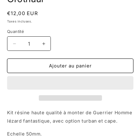
Prix
€12,00 EUR
habituel
Taxes incluses.
Quantité
Réduire
Augmenter
la
la
quantité
quantité
de
de
Ajouter au panier
Baasihl
Baasihl
Ysskh,
Ysskh,
Guerrier
Guerrier
Crothaal
Crothaal
Kit résine haute qualité à monter de Guerrier Homme
lézard fantastique, avec option turban et cape.
Echelle 50mm.